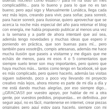
Buenas noches!! como estais?? para mí ha sido un mes
complicadilllo... para lo bueno y para lo que no es tan
bueno; pero aquí sigo y Manualmente Lunática, llega cada
vez más lejos, creando para vivir, para soñar, para sonreír,
para hacer sonreír, para ilusionar, quiero aprovechar que se
acerca la noche más especial del año para retomar el blog
con energía, me había propuesto publicar al menos una vez
a la semana y a partir de ahora intentaré que así sea,
además tengo novedades y muchas ideas que espero ir
poniendo en práctica, que son buenas para mí... pero
también para vosotr@s, compis artesanas, además me hace
mucha ilusión que paseis a visitarme y me digais que me
echáis de menos, para mi esos 4 o 5 comentarios que
siempre suelo tener son muy importantes, pero quiero que
haya muchos más... tantos como tengo en facebook, sé que
es más complicado, pero quiero hacerlo, además las visitas
siguen subiendo, poco a poco voy llevando mi proyecto
creativo más lejos, ahora mismo es parte de mi día a día y
me está dando muchas alegrías, por eso siempre digo...
¡¡GRACIAS!! por vuestro apoyo, por hablar de mi a otra
gente, por vuestros pedidos, propuestas... en definitiva...por
seguir aquí, no es fácil, mantenerse en internet, crear piezas
originales pero aquí estoy para hacerlo, siempre con mi