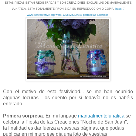
ESTAS PIEZAS ESTÁN REGISTRADAS Y SON CREACIONES EXCLUSIVAS DE MANUALMENTE
LUNATICA, ESTÁ TOTALMENTE PROHIBIDA SU REPRODUCCIÓN O COPIA.
https://
www.safecreative.org/work/
1306225309843-portavelas-lu
naticos
Con el motivo de esta festividad... se me han ocurrido
algunas locuras... os cuento por si todavía no os habéis
enterado....
Primera sorpresa:
En mi fanpage
manualmentelunatica
se
celebra
la Fiesta de las Creaciones
"Noche de San Juan",
la finalidad es dar fuerza a vuestras páginas, que podáis
publicar en mi muro ese día una foto de vuestras