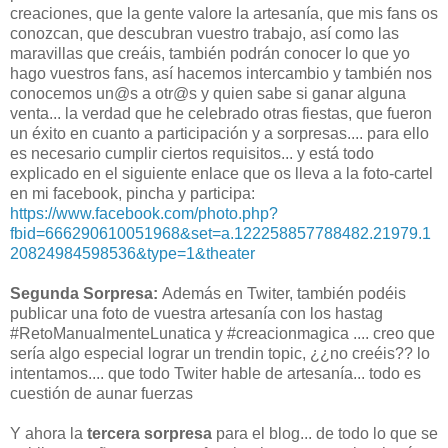
creaciones, que la gente valore la artesanía, que mis fans os
conozcan, que descubran vuestro trabajo, así como las
maravillas que creáis, también podrán conocer lo que yo
hago vuestros fans, así hacemos intercambio y también nos
conocemos un@s a otr@s y quien sabe si ganar alguna
venta... la verdad que he celebrado otras fiestas, que fueron
un éxito en cuanto a participación y a sorpresas.... para ello
es necesario cumplir ciertos requisitos... y está todo
explicado en el siguiente enlace que os lleva a la foto-cartel
en mi facebook, pincha y participa:
https://www.facebook.com/photo.php?
fbid=666290610051968&set=a.122258857788482.21979.1
20824984598536&type=1&theater
Segunda Sorpresa:
Además en Twiter, también podéis
publicar una foto de vuestra artesanía con los hastag
#RetoManualmenteLunatica y #creacionmagica .... creo que
sería algo especial lograr un trendin topic, ¿¿no creéis?? lo
intentamos.... que todo Twiter hable de artesanía... todo es
cuestión de aunar fuerzas
Y ahora la
tercera sorpresa
para el blog... de todo lo que se