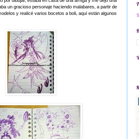
o por dibujar, estaba en casa de una amiga y me dejo una
aba un gracioso personaje haciendo malabares, a partir de
odelos y realicé varios bocetos a boli, aquí están algunos
S
B
V
M