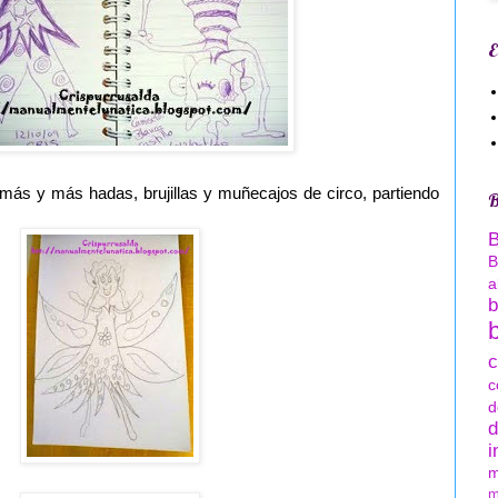
E
 más y más hadas, brujillas y muñecajos de circo, partiendo
B
B
a
b
c
c
d
d
i
m
m