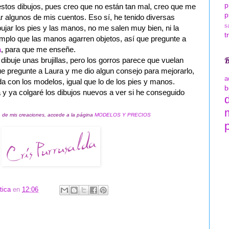
p
tos dibujos, pues creo que no están tan mal, creo que me
p
ar algunos de mis cuentos. Eso sí, he tenido diversas
s
ibujar los pies y las manos, no me salen muy bien, ni la
t
jemplo que las manos agarren objetos, así que pregunte a
a
, para que me enseñe.
B
, dibuje unas brujillas, pero los gorros parece que vuelan
e pregunte a Laura y me dio algun consejo para mejorarlo,
a
ada con los modelos, igual que lo de los pies y manos.
b
 y ya colgaré los dibujos nuevos a ver si he conseguido
 de mis creaciones, accede a la página
MODELOS Y PRECIOS
p
tica
en
12:06