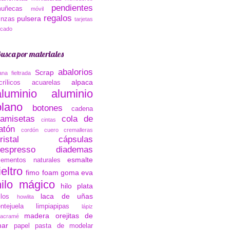
pendientes
uñecas
móvil
regalos
pulsera
inzas
tarjetas
ocado
usca por materiales
abalorios
Scrap
ana fieltrada
alpaca
crílicos
acuarelas
aluminio
aluminio
plano
botones
cadena
amisetas
cola de
cintas
atón
cordón cuero
cremalleras
ristal
cápsulas
espresso
diademas
esmalte
lementos naturales
ieltro
fimo
foam
goma eva
hilo mágico
hilo plata
laca de uñas
ilos
howlita
entejuela
limpiapipas
lápiz
madera
orejitas de
acramé
ar
papel
pasta de modelar