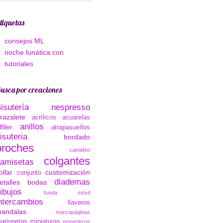
tiquetas
consejos ML
noche lunática con
tutoriales
usca por creaciones
Bisutería nespresso
razalete
acrílicos
acuarelas
anillos
lfiler
atrapasueños
isuteria
bordado
broches
camafeo
colgantes
amisetas
ollar
customización
conjunto
diademas
etalles bodas
ibujos
funda móvil
ntercambios
llaveros
andalas
marcapáginas
arionetas
miniaturas
monederos