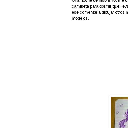
Una noche de insomnio, me di
camiseta para dormir que llev
ese comenzé a dibujar otros m
modelos.