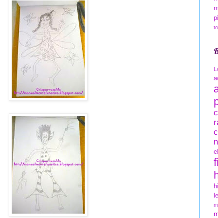
m
p
t
B
L
a
c
r
c
n
e
f
h
l
m
m