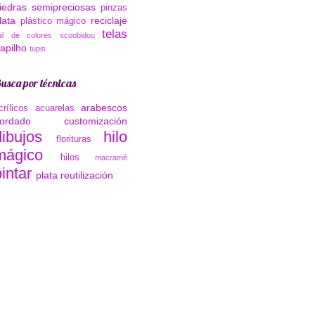
iedras semipreciosas
pinzas
lata
reciclaje
plástico mágico
telas
al de colores
scoobidou
rapilho
tupis
usca por técnicas
arabescos
crílicos
acuarelas
ordado
customización
dibujos
hilo
florituras
mágico
hilos
macramé
intar
plata
reutilización