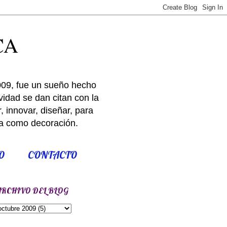
CA
009, fue un sueño hecho
idad se dan citan con la
 innovar, diseñar, para
ría como decoración.
O
CONTACTO
ARCHIVO DEL BLOG