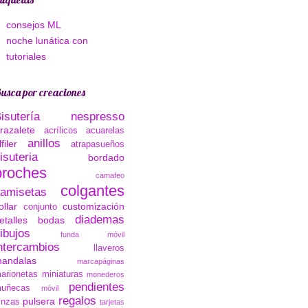
consejos ML
noche lunática con
tutoriales
usca por creaciones
Bisutería nespresso
razalete
acrílicos
acuarelas
anillos
lfiler
atrapasueños
isuteria
bordado
broches
camafeo
colgantes
amisetas
ollar
customización
conjunto
diademas
etalles bodas
ibujos
funda móvil
ntercambios
llaveros
andalas
marcapáginas
arionetas
miniaturas
monederos
pendientes
uñecas
móvil
regalos
pulsera
inzas
tarjetas