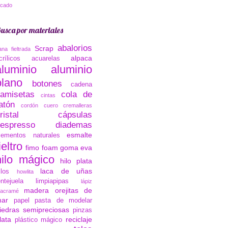
ocado
usca por materiales
abalorios
Scrap
ana fieltrada
alpaca
crílicos
acuarelas
aluminio
aluminio
plano
botones
cadena
amisetas
cola de
cintas
atón
cordón cuero
cremalleras
ristal
cápsulas
espresso
diademas
esmalte
lementos naturales
ieltro
fimo
foam
goma eva
hilo mágico
hilo plata
laca de uñas
ilos
howlita
entejuela
limpiapipas
lápiz
madera
orejitas de
acramé
ar
papel
pasta de modelar
iedras semipreciosas
pinzas
lata
reciclaje
plástico mágico