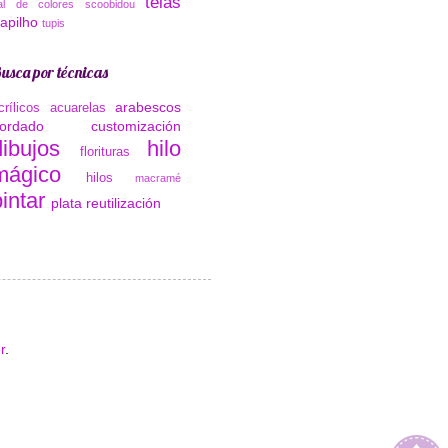
telas
al de colores
scoobidou
rapilho
tupis
usca por técnicas
arabescos
crílicos
acuarelas
ordado
customización
dibujos
hilo
florituras
mágico
hilos
macramé
intar
plata
reutilización
r
.