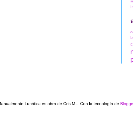
s
t
B
a
b
p
anualmente Lunática es obra de Cris ML. Con la tecnología de
Blogge