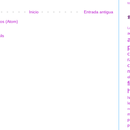
t
Inicio
Entrada antigua
B
ios (Atom)
L
a
c
r
c
n
e
f
h
l
m
m
p
p