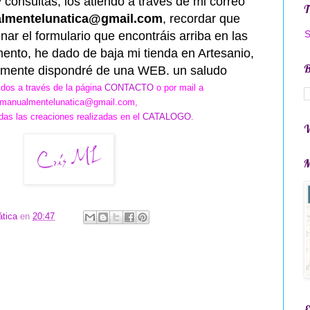
 consultas, los atiendo a través de mi correo
lmentelunatica@gmail.com
, recordar que
S
nar el formulario que encontráis arriba en las
ento, he dado de baja mi tienda en Artesanio,
B
mente dispondr
é de una WEB
. un saludo
dos a través d
e la página
CONTACTO
o por mail a
manualmentelunatica@gmail.com,
das las creaciones realizadas en el
CATALOGO
.
V
M
tica
en
20:47
E