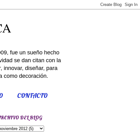
CA
009, fue un sueño hecho
idad se dan citan con la
 innovar, diseñar, para
ría como decoración.
O
CONTACTO
ARCHIVO DEL BLOG