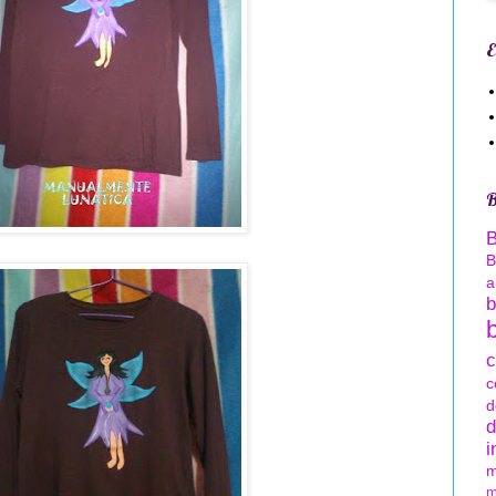
E
B
B
a
b
c
c
d
d
i
m
m