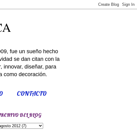
CA
009, fue un sueño hecho
idad se dan citan con la
 innovar, diseñar, para
ría como decoración.
O
CONTACTO
ARCHIVO DEL BLOG