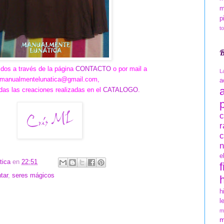
m
p
t
B
dos a través d
e la página
CONTACTO
o por mail a
L
manualmentelunatica@gmail.com,
a
das las creaciones realizadas en el
CATALOGO
.
c
r
c
n
e
tica
en
22:51
f
ntar
,
seres mágicos
h
l
m
m