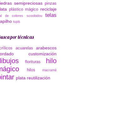
iedras semipreciosas
pinzas
lata
reciclaje
plástico mágico
telas
al de colores
scoobidou
rapilho
tupis
usca por técnicas
arabescos
crílicos
acuarelas
ordado
customización
dibujos
hilo
florituras
mágico
hilos
macramé
intar
plata
reutilización