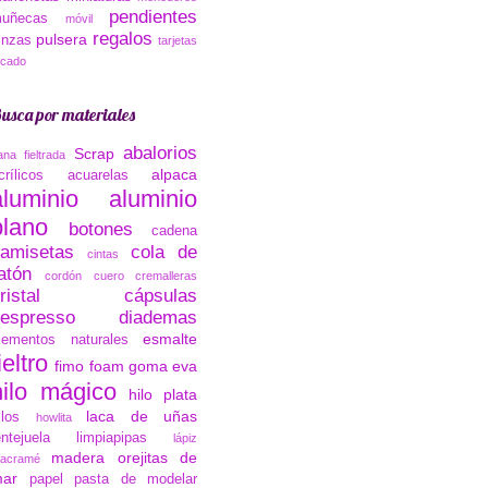
pendientes
uñecas
móvil
regalos
pulsera
inzas
tarjetas
ocado
usca por materiales
abalorios
Scrap
ana fieltrada
alpaca
crílicos
acuarelas
aluminio
aluminio
plano
botones
cadena
amisetas
cola de
cintas
atón
cordón cuero
cremalleras
ristal
cápsulas
espresso
diademas
esmalte
lementos naturales
ieltro
fimo
foam
goma eva
hilo mágico
hilo plata
laca de uñas
ilos
howlita
entejuela
limpiapipas
lápiz
madera
orejitas de
acramé
ar
papel
pasta de modelar