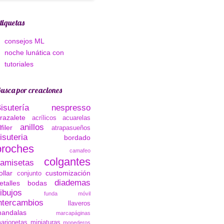
tiquetas
consejos ML
noche lunática con
tutoriales
usca por creaciones
Bisutería nespresso
razalete
acrílicos
acuarelas
anillos
lfiler
atrapasueños
isuteria
bordado
broches
camafeo
colgantes
amisetas
ollar
customización
conjunto
diademas
etalles bodas
ibujos
funda móvil
ntercambios
llaveros
andalas
marcapáginas
arionetas
miniaturas
monederos