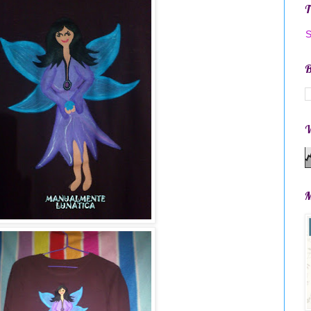
S
B
V
M