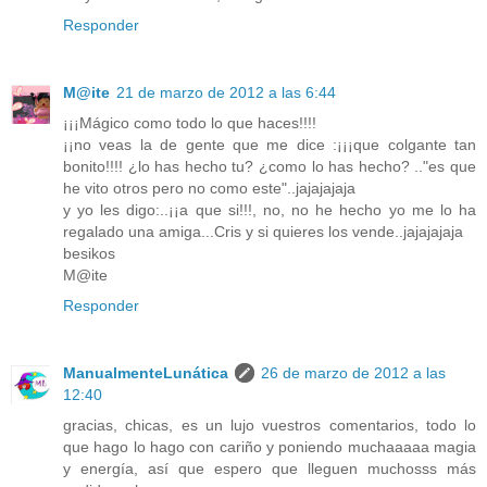
Responder
M@ite
21 de marzo de 2012 a las 6:44
¡¡¡Mágico como todo lo que haces!!!!
¡¡no veas la de gente que me dice :¡¡¡que colgante tan
bonito!!!! ¿lo has hecho tu? ¿como lo has hecho? .."es que
he vito otros pero no como este"..jajajajaja
y yo les digo:..¡¡a que si!!!, no, no he hecho yo me lo ha
regalado una amiga...Cris y si quieres los vende..jajajajaja
besikos
M@ite
Responder
ManualmenteLunática
26 de marzo de 2012 a las
12:40
gracias, chicas, es un lujo vuestros comentarios, todo lo
que hago lo hago con cariño y poniendo muchaaaaa magia
y energía, así que espero que lleguen muchosss más